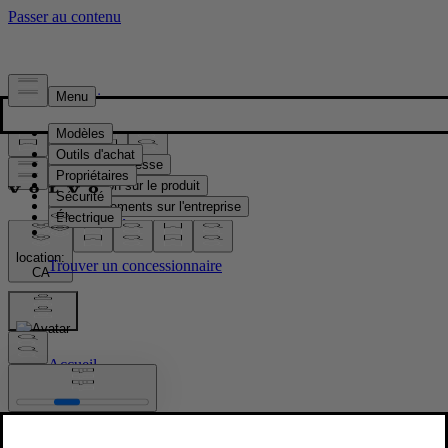
Presse & Médias
Matériel de presse
Information sur le produit
Renseignements sur l'entreprise
Contacts médias
location:
CA
Images
Accueil
/
Images
/
Volvo EX60