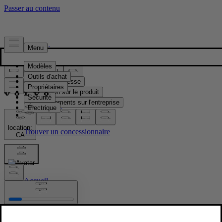
Presse & Médias
Matériel de presse
Information sur le produit
Renseignements sur l'entreprise
Contacts médias
location:
CA
Images
Accueil
/
Images
/
Refreshed Volvo S90 interior