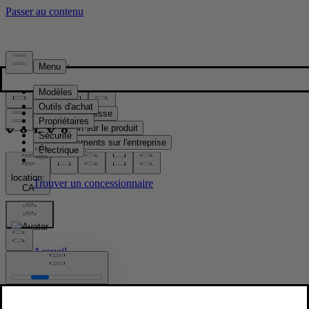
Presse & Médias
Matériel de presse
Information sur le produit
Renseignements sur l'entreprise
Contacts médias
location:
CA
Images
Accueil
/
Images
/
Volvo EX90 Sand Dune Exterior