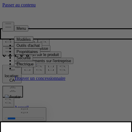
Presse & Médias
Matériel de presse
Information sur le produit
Renseignements sur l'entreprise
Contacts médias
location:
CA
Images
Accueil
/
Images
/