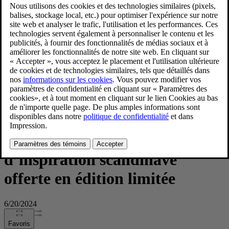
Volvo Cars collabore avec D.S. & Durga pour lancer
SWOODISH, une fragrance d’inspiration scandinave offerte
en édition limitée
Volvo Cars collabore avec D.S.
& Durga pour lancer
SWOODISH, une fragrance
d’inspiration scandinave
offerte en édition limitée
6/20/2024
Favoris