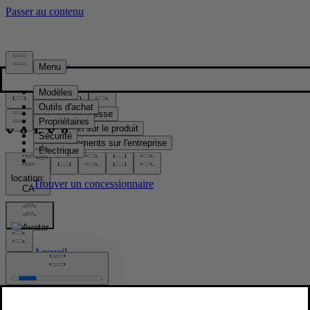
Presse & Médias
Matériel de presse
Information sur le produit
Renseignements sur l'entreprise
Contacts médias
location:
CA
Images
Accueil
/
Images
/
Volvo EX60