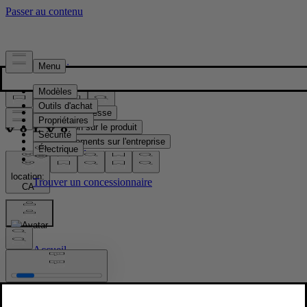
Presse & Médias
Matériel de presse
Information sur le produit
Renseignements sur l'entreprise
Contacts médias
location:
CA
Images
Accueil
/
Images
/
Volvo EX30 Cloud Blue