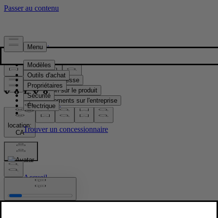
Presse & Médias
Matériel de presse
Information sur le produit
Renseignements sur l'entreprise
Contacts médias
location:
CA
Images
Accueil
/
Images
/