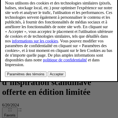
Volvo Cars collabore avec D.S. & Durga pour lancer
SWOODISH, une fragrance d’inspiration scandinave offerte
en édition limitée
Volvo Cars collabore avec D.S.
& Durga pour lancer
SWOODISH, une fragrance
d’inspiration scandinave
offerte en édition limitée
6/20/2024
Favoris