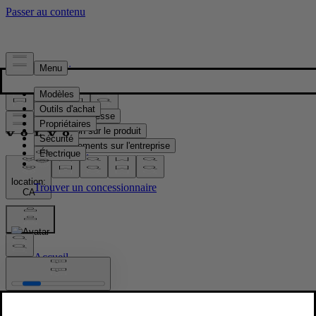
Presse & Médias
Matériel de presse
Information sur le produit
Renseignements sur l'entreprise
Contacts médias
location:
CA
Images
Accueil
/
Images
/
Volvo XC90 Black Edition exterior