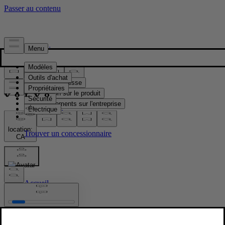
Presse & Médias
Matériel de presse
Information sur le produit
Renseignements sur l'entreprise
Contacts médias
location:
CA
Images
Accueil
/
Images
/
Volvo EX60 Cross Country