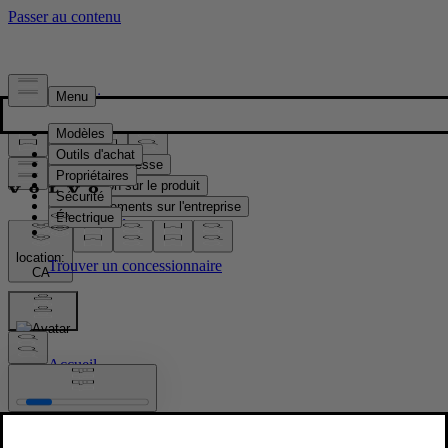
Presse & Médias
Matériel de presse
Information sur le produit
Renseignements sur l'entreprise
Contacts médias
location:
CA
Images
Accueil
/
Images
/
V60 T8 Silver Dawn