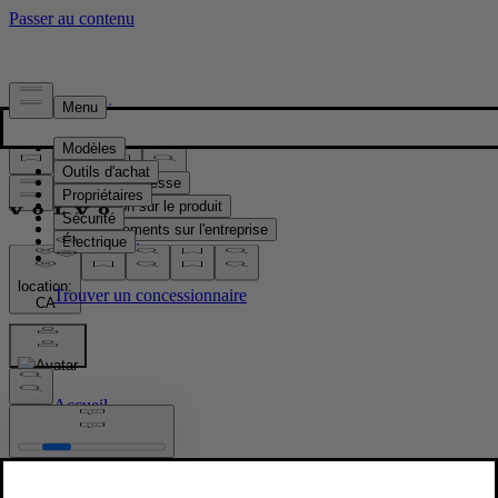
Presse & Médias
Matériel de presse
Information sur le produit
Renseignements sur l'entreprise
Contacts médias
location:
CA
Images
Accueil
/
Images
/
Volvo Cars Ocean Race Partnership announcement