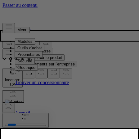
Presse & Médias
Matériel de presse
Information sur le produit
Renseignements sur l'entreprise
Contacts médias
location:
CA
Images
Accueil
/
Images
/
Capital Markets Day 2024