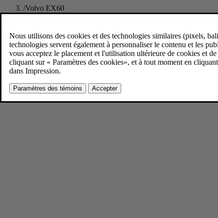
/
Volvo EX60