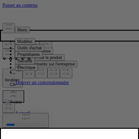
Presse & Médias
Matériel de presse
Information sur le produit
Renseignements sur l'entreprise
Contacts médias
location:
CA
Images
Accueil
/
Images
/
Volvo EX60