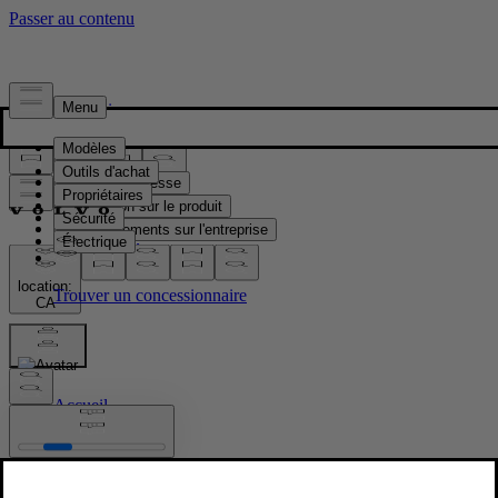
Presse & Médias
Matériel de presse
Information sur le produit
Renseignements sur l'entreprise
Contacts médias
location:
CA
Images
Accueil
/
Images
/
XC90 T8 AWD Denim Blue