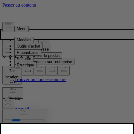
Presse & Médias
Matériel de presse
Information sur le produit
Renseignements sur l'entreprise
Contacts médias
location:
CA
Images
Accueil
/
Images
/
Volvo EX30 Cross Country with Swedish winter cabin