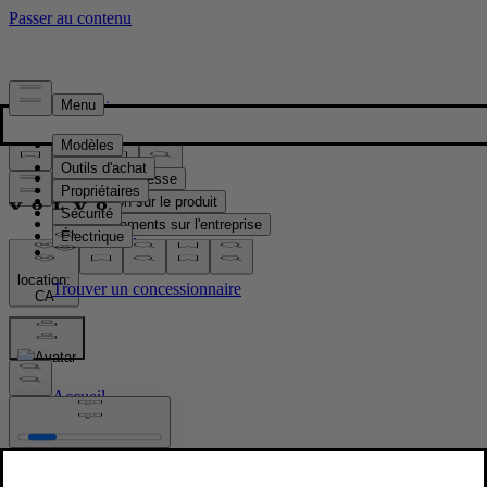
Presse & Médias
Matériel de presse
Information sur le produit
Renseignements sur l'entreprise
Contacts médias
location:
CA
Images
Accueil
/
Images
/
New Volvo XC90 Interiors