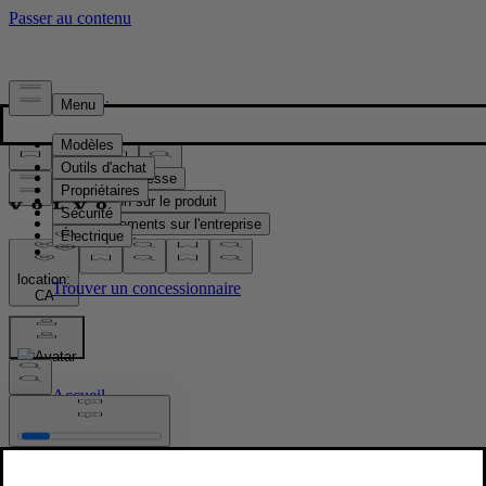
Presse & Médias
Matériel de presse
Information sur le produit
Renseignements sur l'entreprise
Contacts médias
location:
CA
Images
Accueil
/
Images
/
Volvo EX30 & EX40