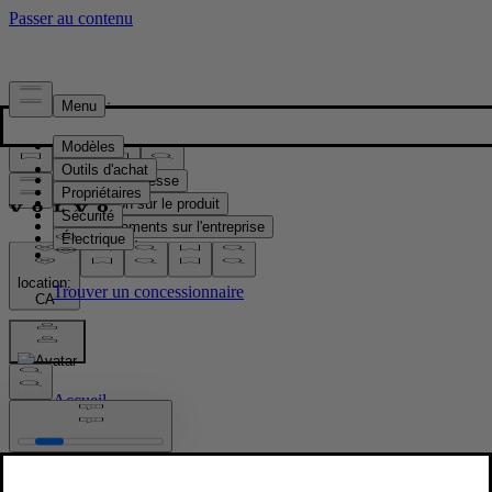
Presse & Médias
Matériel de presse
Information sur le produit
Renseignements sur l'entreprise
Contacts médias
location:
CA
Images
Accueil
/
Images
/
90/90 day event