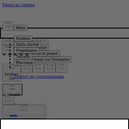
Presse & Médias
Matériel de presse
Information sur le produit
Renseignements sur l'entreprise
Contacts médias
location:
CA
Images
Accueil
/
Images
/
Volvo XC90 Black Edition exterior