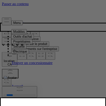
Presse & Médias
Matériel de presse
Information sur le produit
Renseignements sur l'entreprise
Contacts médias
location:
CA
Images
Accueil
/
Images
/
Volvo EX30 Cross Country – interior