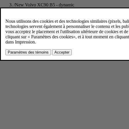
/
New Volvo XC90 B5 - dynamic