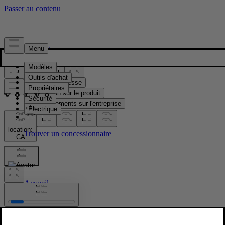
Presse & Médias
Matériel de presse
Information sur le produit
Renseignements sur l'entreprise
Contacts médias
location:
CA
Images
Accueil
/
Images
/
New Volvo XC90 Lifestyle