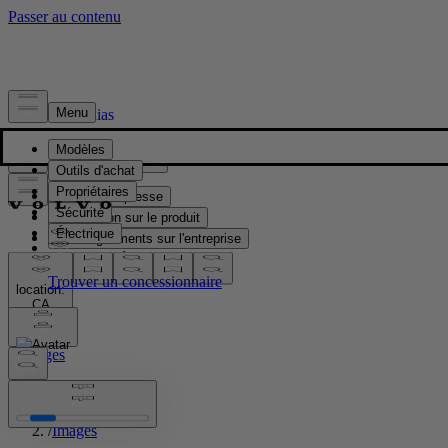
Presse & Médias
Matériel de presse
Information sur le produit
Renseignements sur l'entreprise
Contacts médias
location:
CA
Images
Accueil
/
Images