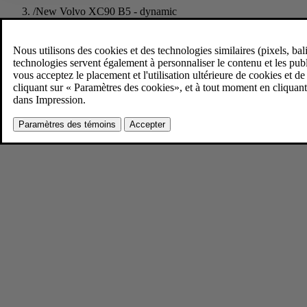
/
New Volvo XC90 B5 - dynamic