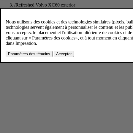
/
Refreshed Volvo XC60 exterior