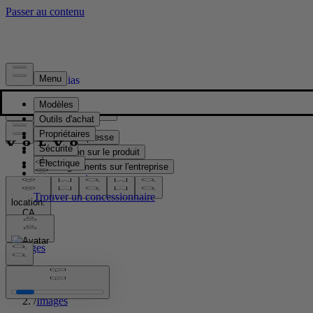
Presse & Médias
Matériel de presse
Information sur le produit
Renseignements sur l'entreprise
Contacts médias
location:
CA
Images
Accueil
/
Images