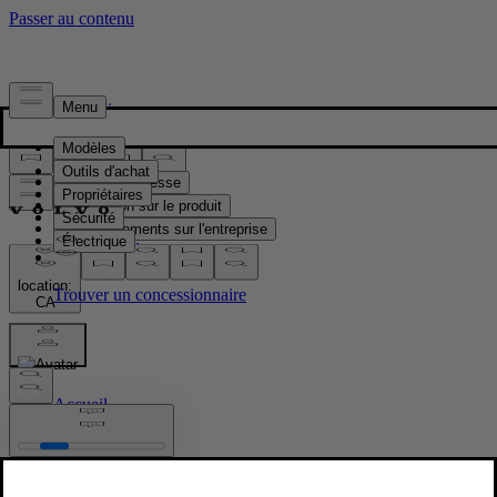
Presse & Médias
Matériel de presse
Information sur le produit
Renseignements sur l'entreprise
Contacts médias
location:
CA
Images
Accueil
/
Images
/
Volvo EX90 Vapour Grey Interior