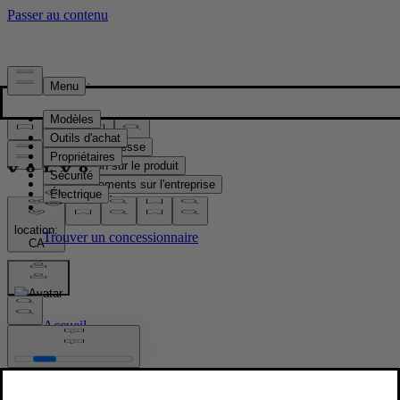
Presse & Médias
Matériel de presse
Information sur le produit
Renseignements sur l'entreprise
Contacts médias
location:
CA
Images
Accueil
/
Images
/
Håkan Samuelsson - CEO Volvo Cars