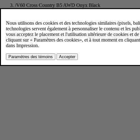
/
V60 Cross Country B5 AWD Onyx Black