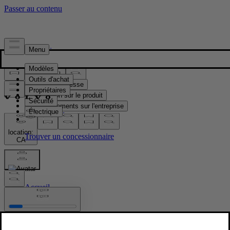
Presse & Médias
Matériel de presse
Information sur le produit
Renseignements sur l'entreprise
Contacts médias
location:
CA
Images
Accueil
/
Images
/
New Volvo XC90 T8 - exterior