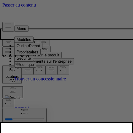
Presse & Médias
Matériel de presse
Information sur le produit
Renseignements sur l'entreprise
Contacts médias
location:
CA
Images
Accueil
/
Images
/
New Volvo XC90 B5 - exterior