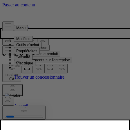
Presse & Médias
Matériel de presse
Information sur le produit
Renseignements sur l'entreprise
Contacts médias
location:
CA
Images
Accueil
/
Images
/
Volvo EC40 Black Edition