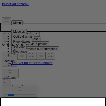
Presse & Médias
Matériel de presse
Information sur le produit
Renseignements sur l'entreprise
Contacts médias
location:
CA
Images
Accueil
/
Images
/
Volvo EX30 Cloud Blue