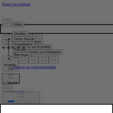
Presse & Médias
Matériel de presse
Information sur le produit
Renseignements sur l'entreprise
Contacts médias
location:
CA
Images
Accueil
/
Images
/
EX40 Sand edition