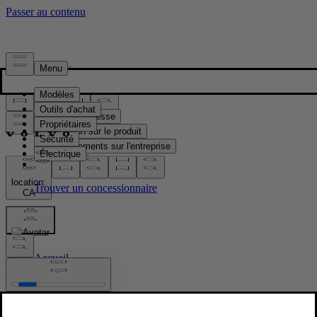
Presse & Médias
Matériel de presse
Information sur le produit
Renseignements sur l'entreprise
Contacts médias
location:
CA
Images
Accueil
/
Images
/
EX30 Start of Production at Volvo Car Gent