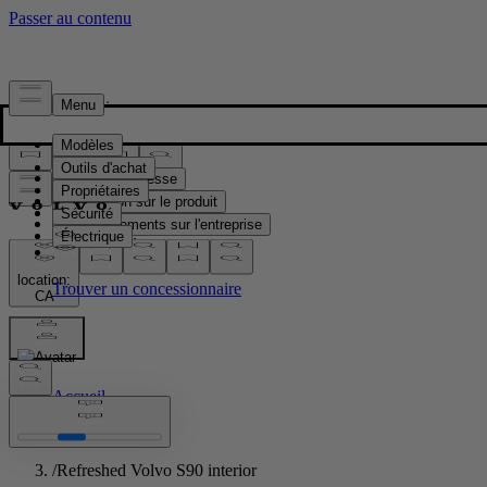
Presse & Médias
Matériel de presse
Information sur le produit
Renseignements sur l'entreprise
Contacts médias
location:
CA
Images
Accueil
/
Images
/
Refreshed Volvo S90 interior