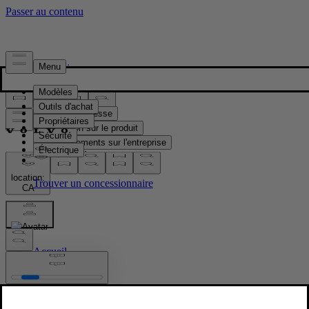
Presse & Médias
Matériel de presse
Information sur le produit
Renseignements sur l'entreprise
Contacts médias
location:
CA
Images
Accueil
/
Images
/
Helen Hu - General Counsel and Chief Legal Officer