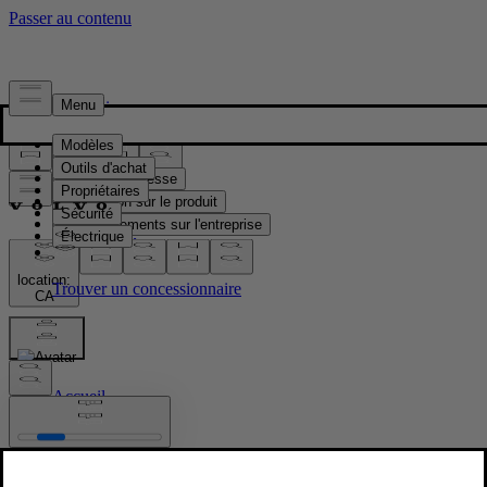
Presse & Médias
Matériel de presse
Information sur le produit
Renseignements sur l'entreprise
Contacts médias
location:
CA
Images
Accueil
/
Images
/