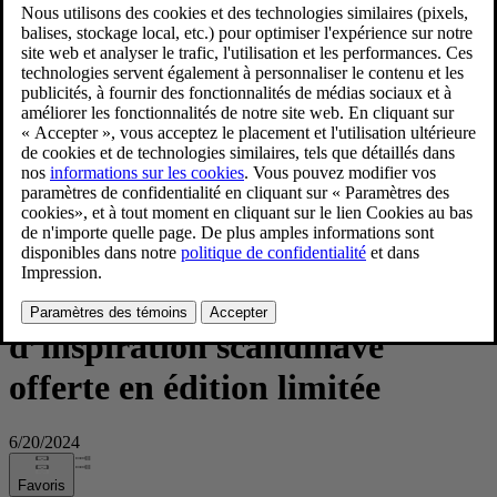
Volvo Cars collabore avec D.S. & Durga pour lancer
SWOODISH, une fragrance d’inspiration scandinave offerte
en édition limitée
Volvo Cars collabore avec D.S.
& Durga pour lancer
SWOODISH, une fragrance
d’inspiration scandinave
offerte en édition limitée
6/20/2024
Favoris