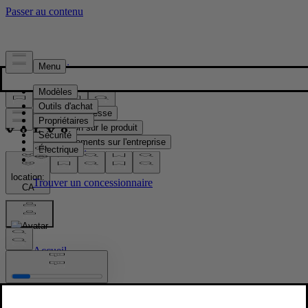
Presse & Médias
Matériel de presse
Information sur le produit
Renseignements sur l'entreprise
Contacts médias
location:
CA
Images
Accueil
/
Images
/
New Volvo XC90 T8 - dynamic