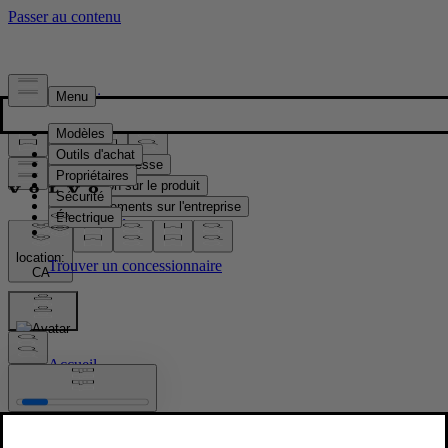
Presse & Médias
Matériel de presse
Information sur le produit
Renseignements sur l'entreprise
Contacts médias
location:
CA
Images
Accueil
/
Images
/
New Volvo XC90 B5 - dynamic