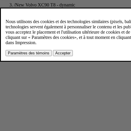
/
New Volvo XC90 T8 - dynamic