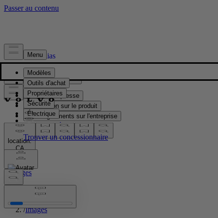
Presse & Médias
Matériel de presse
Information sur le produit
Renseignements sur l'entreprise
Contacts médias
location:
CA
Images
Accueil
/
Images