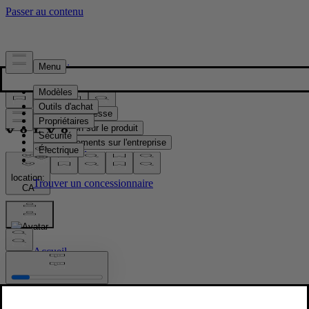
Presse & Médias
Matériel de presse
Information sur le produit
Renseignements sur l'entreprise
Contacts médias
location:
CA
Images
Accueil
/
Images
/
Volvo EX90 Vapour Grey Exterior