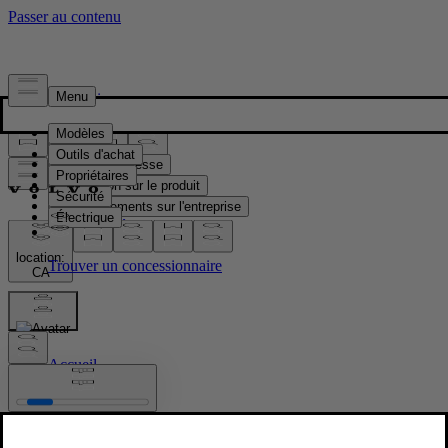
Presse & Médias
Matériel de presse
Information sur le produit
Renseignements sur l'entreprise
Contacts médias
location:
CA
Images
Accueil
/
Images
/
New Volvo XC90 Lifestyle