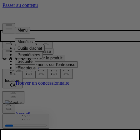
Presse & Médias
Matériel de presse
Information sur le produit
Renseignements sur l'entreprise
Contacts médias
location:
CA
Images
Accueil
/
Images
/
New Volvo XC90 Lifestyle