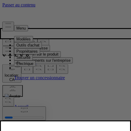
Presse & Médias
Matériel de presse
Information sur le produit
Renseignements sur l'entreprise
Contacts médias
location:
CA
Images
Accueil
/
Images
/
Volvo XC90 Black Edition exterior