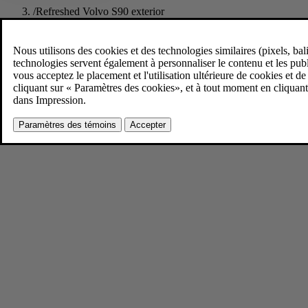
/
Refreshed Volvo S90 exterior