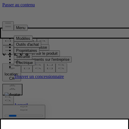
Presse & Médias
Matériel de presse
Information sur le produit
Renseignements sur l'entreprise
Contacts médias
location:
CA
Images
Accueil
/
Images
/
New Volvo XC90 B5 - interior