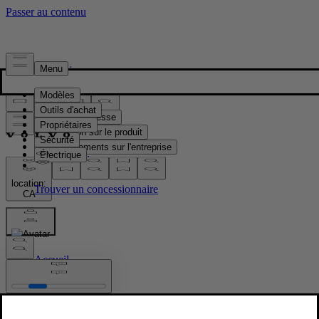
Presse & Médias
Matériel de presse
Information sur le produit
Renseignements sur l'entreprise
Contacts médias
location:
CA
Images
Accueil
/
Images
/
Volvo EX60 première mondiale