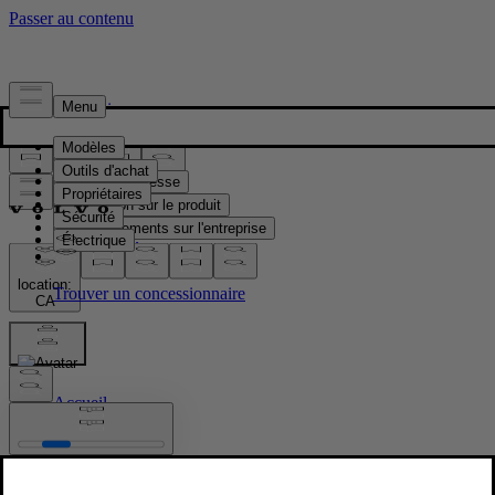
Presse & Médias
Matériel de presse
Information sur le produit
Renseignements sur l'entreprise
Contacts médias
location:
CA
Images
Accueil
/
Images
/
Volvo EX90 Sand Dune Interior