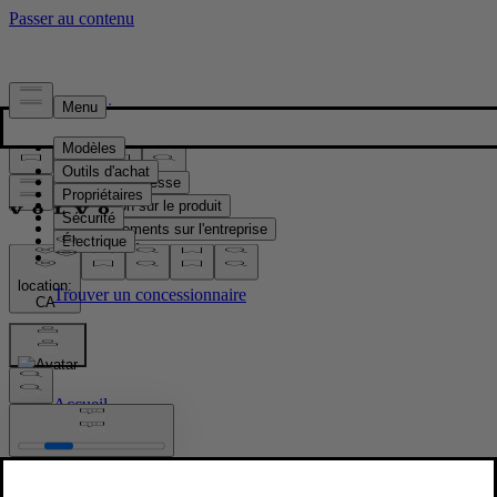
Presse & Médias
Matériel de presse
Information sur le produit
Renseignements sur l'entreprise
Contacts médias
location:
CA
Images
Accueil
/
Images
/
Refreshed Volvo XC60 exterior