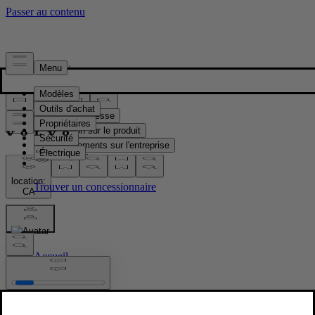
Presse & Médias
Matériel de presse
Information sur le produit
Renseignements sur l'entreprise
Contacts médias
location:
CA
Images
Accueil
/
Images
/
New Volvo XC90 Lifestyle